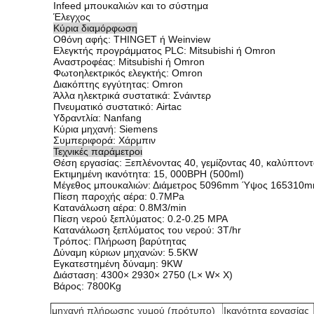
Infeed μπουκαλιών και το σύστημα
Έλεγχος
Κύρια διαμόρφωση
Οθόνη αφής: THINGET ή Weinview
Ελεγκτής προγράμματος PLC: Mitsubishi ή Omron
Αναστροφέας: Mitsubishi ή Omron
Φωτοηλεκτρικός ελεγκτής: Omron
Διακόπτης εγγύτητας: Omron
Άλλα ηλεκτρικά συστατικά: Σνάιντερ
Πνευματικό συστατικό: Airtac
Υδραντλία: Nanfang
Κύρια μηχανή: Siemens
Συμπεριφορά: Χάρμπιν
Τεχνικές παράμετροι
Θέση εργασίας: Ξεπλένοντας 40, γεμίζοντας 40, καλύπτοντ
Εκτιμημένη ικανότητα: 15, 000BPH (500ml)
Μέγεθος μπουκαλιών: Διάμετρος 5096mm Ύψος 165310
Πίεση παροχής αέρα: 0.7MPa
Κατανάλωση αέρα: 0.8M3/min
Πίεση νερού ξεπλύματος: 0.2-0.25 MPA
Κατανάλωση ξεπλύματος του νερού: 3T/hr
Τρόπος: Πλήρωση βαρύτητας
Δύναμη κύριων μηχανών: 5.5KW
Εγκατεστημένη δύναμη: 9KW
Διάσταση: 4300× 2930× 2750 (L× W× Χ)
Βάρος: 7800Kg
μηχανή πλήρωσης χυμού (πρότυπο)
Ικανότητα εργασίας