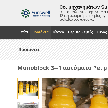
Co. μηχανημάτων Su
Οι εμφιαλώνοντας μηχανές για το
12 έτη σφαιρικής εμπειρίας αγ
διοξείδιο του άνθρακα.
Σπίτι
Προϊόντα
Βίντεο
Περίπου εμείς
Γύρος
Προϊόντα
Monoblock 3--1 αυτόματο Pet