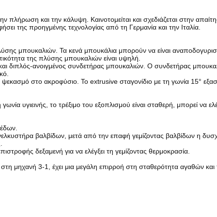
ην πλήρωση και την κάλυψη. Καινοτομείται και σχεδιάζεται στην απαίτ
ήσει της προηγμένης τεχνολογίας από τη Γερμανία και την Ιταλία.
πλύσης μπουκαλιών. Τα κενά μπουκάλια μπορούν να είναι αναποδογυρισ
τικότητα της πλύσης μπουκαλιών είναι υψηλή.
 και διπλός-ανοιγμένος συνδετήρας μπουκαλιών. Ο συνδετήρας μπουκαλ
κό.
εκασμό στο ακροφύσιο. Το extrusive σταγονίδιο με τη γωνία 15° εξασφ
γωνία υγιεινής, το τρέξιμο του εξοπλισμού είναι σταθερή, μπορεί να ελέγ
πέδων.
λκυστήρα βαλβίδων, μετά από την επαφή γεμίζοντας βαλβίδων η δυσχέρ
.
πιστροφής δεξαμενή για να ελέγξει τη γεμίζοντας θερμοκρασία.
 στη μηχανή 3-1, έχει μια μεγάλη επιρροή στη σταθερότητα αγαθών και