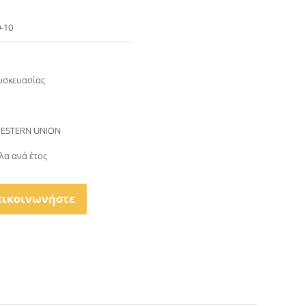
0-10
υσκευασίας
 WESTERN UNION
λα ανά έτος
πικοινωνήστε