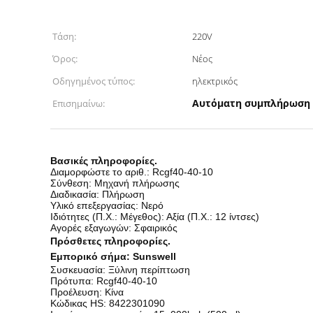
Τάση:
220V
Όρος:
Νέος
Οδηγημένος τύπος:
ηλεκτρικός
Αυτόματη συμπλήρωση
Επισημαίνω:
Monoblock 3--1 αυτόματο Pet μπουκάλι μηχανώ
Βασικές πληροφορίες.
Διαμορφώστε το αριθ.: Rcgf40-40-10
Σύνθεση: Μηχανή πλήρωσης
Διαδικασία: Πλήρωση
Υλικό επεξεργασίας: Νερό
Ιδιότητες (Π.Χ.: Μέγεθος): Αξία (Π.Χ.: 12 ίντσες)
Αγορές εξαγωγών: Σφαιρικός
Πρόσθετες πληροφορίες.
Εμπορικό σήμα: Sunswell
Συσκευασία: Ξύλινη περίπτωση
Πρότυπα: Rcgf40-40-10
Προέλευση: Κίνα
Κώδικας HS: 8422301090