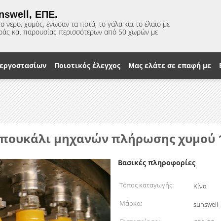
nswell, ΕΠΕ.
 νερό, χυμός, ένωσαν τα ποτά, το γάλα και το έλαιο με
οράς και παρουσίας περισσότερων από 50 χωρών με
 εργοστασίων
Ποιοτικός έλεγχος
Μας ελάτε σε επαφή με
 μπουκάλι μηχανών πλήρωσης χυμού 
Βασικές πληροφορίες
Τόπος καταγωγής:
Κίνα
Μάρκα:
sunswell