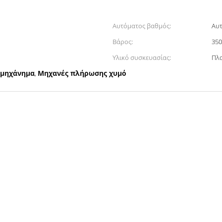
Αυτόματος βαθμός:
Αυ
Βάρος:
35
Υλικό συσκευασίας:
Πλα
 μηχάνημα
Μηχανές πλήρωσης χυμό
,
ν πλήρωσης χυμού 15000BPH για τα φρούτα