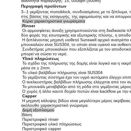
Ικανότητα παραγωγής: 15, 000bph (500ml)
Περιγραφή προϊόντων
3--1 γεμίζοντας monoblock, συνδυασμένος με το ξέπλυμα, τ
στις βάσεις της εισαγωγής, της αφομοίωσης και να απορροφ
Κύρια χαρακτηριστικά γνωρίσματα
Rinser
Οι αρμοσφίκτες άνοιξη χρησιμοποιούνται στη διαδικασία 
δύο φορές της εσωτερικής και εξωτερικής πλύσης, η αποδο
Η ξεπλένοντας μηχανή υιοθετεί Sunswell αρχικό ανατρέπει
μπουκαλιών είναι SUS304, το οποίο είναι υγιεινό και ανθεκτι
Συνδετήρας μπουκαλιών που εξοπλίζεται με τον αποδοτικό ψ
μπορεί να σώσει το νερό.
Υλικό πληρώσεως
Το σχέδιο της πλήρωσης της δομής είναι λογικό και η νεκρή 
μέσα σε ± 2mm.
Το υλικό βαλβίδων πλήρωσης είναι SUS304
Το γεμίζοντας σύστημα έχει τον υγρό αυτόματο έλεγχο επι
Ο ανελκυστήρας βαλβίδων πλήρωσης ελέγχεται από τον ανε
Το μπουκάλι μεταβιβάζει από τη ρόδα στο γεμίζοντας μέρος
Ο χυμός ή άλλο καυτό δοχείο ποτών είναι backflow με την ε
Capper
Η μηχανή κάλυψης βιδών είναι μεγαλύτερο μέρος ακρίβειας
ακόλουθο χαρακτηριστικό γνώρισμα.
Δομή εξοπλισμού
Βάση
Περιστροφικό rinser
Περιστροφικό υλικό πληρώσεως
Περιστροφικό capper