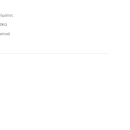
τόματος
00KG
στικό