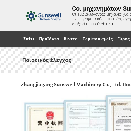
Co. μηχανημάτων Su
Οι εμφιαλώνοντας μηχανές για το
12 έτη σφαιρικής εμπειρίας αγ
διοξείδιο του άνθρακα.
Σπίτι
Προϊόντα
Βίντεο
Περίπου εμείς
Γύρος
Ποιοτικός έλεγχος
Zhangjiagang Sunswell Machinery Co., Ltd. Πο