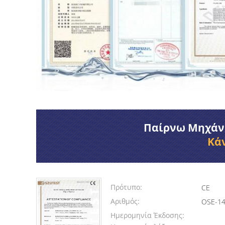
Παίρνω Μηχάν
Κά
Πρότυπο:
CE
Αριθμός:
OSE-14
Ημερομηνία Έκδοσης: