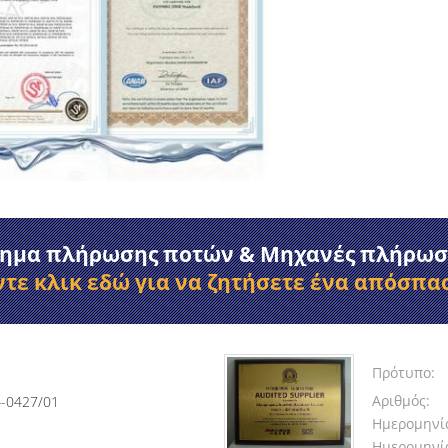
ημα πλήρωσης ποτών & Μηχανές πλήρωση
ντε κλικ εδώ για να ζητήσετε ένα απόσπα
Πρότυπο:
Αριθμός:
-0427/01
Ημερομηνί
Ημερομηνία