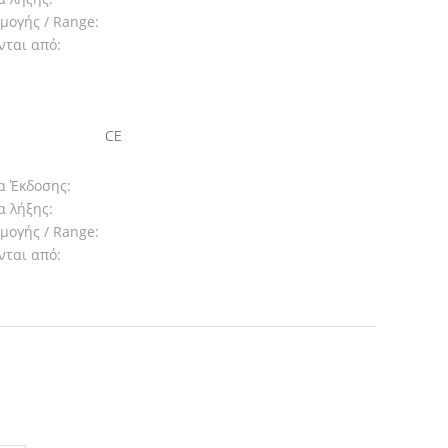
μογής / Range:
νται από:
CE
α Έκδοσης:
 λήξης:
μογής / Range:
νται από: