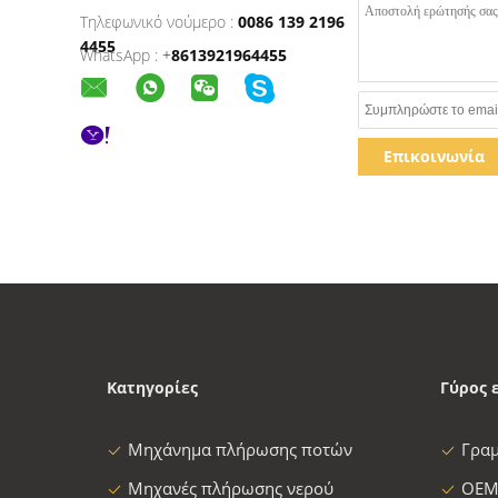
Τηλεφωνικό νούμερο :
0086 139 2196
4455
WhatsApp :
+
8613921964455
Επικοινωνία
Κατηγορίες
Γύρος 
Μηχάνημα πλήρωσης ποτών
Γρα
Μηχανές πλήρωσης νερού
OEM