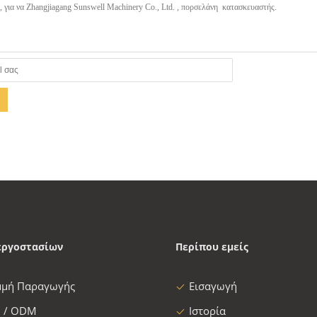
εργοστασίων
Περίπου εμείς
μμή Παραγωγής
Εισαγωγή
 / ODM
Ιστορία