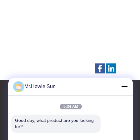
Mr.Howie Sun
5:34 AM
επαφή
Good day, what product are you looking 
Zhangjiagang Sunswell
for?
Machinery Co., Ltd.
A2 Dongjiu Industrial Park,