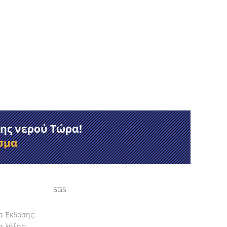
ς νερού Τώρα!
σμα
SGS
α Έκδοσης:
 λήξης: