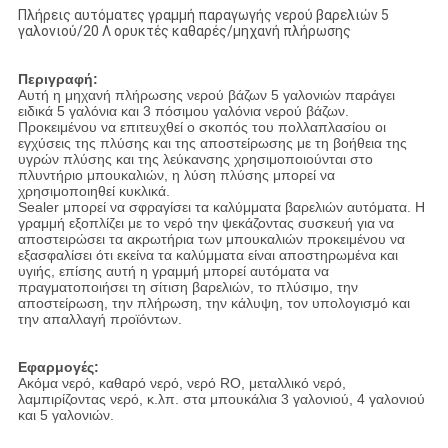
Πλήρεις αυτόματες γραμμή παραγωγής νερού βαρελιών 5
γαλονιού/20 Λ ορυκτές καθαρές/μηχανή πλήρωσης
Περιγραφή:
Αυτή η μηχανή πλήρωσης νερού βάζων 5 γαλονιών παράγει
ειδικά 5 γαλόνια και 3 πόσιμου γαλόνια νερού βάζων.
Προκειμένου να επιτευχθεί ο σκοπός του πολλαπλασίου οι
εγχύσεις της πλύσης και της αποστείρωσης με τη βοήθεια της
υγρών πλύσης και της λεύκανσης χρησιμοποιούνται στο
πλυντήριο μπουκαλιών, η λύση πλύσης μπορεί να
χρησιμοποιηθεί κυκλικά.
Sealer μπορεί να σφραγίσει τα καλύμματα βαρελιών αυτόματα. Η
γραμμή εξοπλίζει με το νερό την ψεκάζοντας συσκευή για να
αποστειρώσει τα ακρωτήρια των μπουκαλιών προκειμένου να
εξασφαλίσει ότι εκείνα τα καλύμματα είναι αποστηρωμένα και
υγιής, επίσης αυτή η γραμμή μπορεί αυτόματα να
πραγματοποιήσει τη σίτιση βαρελιών, το πλύσιμο, την
αποστείρωση, την πλήρωση, την κάλυψη, τον υπολογισμό και
την απαλλαγή προϊόντων.
Εφαρμογές:
Ακόμα νερό, καθαρό νερό, νερό RO, μεταλλικό νερό,
λαμπιρίζοντας νερό, κ.λπ. στα μπουκάλια 3 γαλονιού, 4 γαλονιού
και 5 γαλονιών.