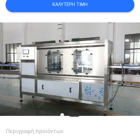
ΚΑΛΎΤΕΡΗ ΤΙΜΉ
ΑΠΌΣΠΑΣΜΑ
SITEMAP
PRIVACY
POLICY
Περιγραφή προϊόντων