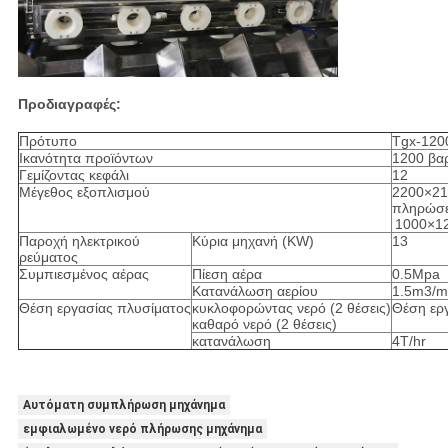
Προδιαγραφές:
Πρότυπο
Tgx-120
Ικανότητα προϊόντων
1200 βα
Γεμίζοντας κεφάλι
12
Μέγεθος εξοπλισμού
2200×21
πληρώσ
1000×1
Παροχή ηλεκτρικού
Κύρια μηχανή (KW)
13
ρεύματος
Συμπιεσμένος αέρας
Πίεση αέρα
0.5Mpa
Κατανάλωση αερίου
1.5m3/m
Θέση εργασίας πλυσίματος
κυκλοφορώντας νερό (2 θέσεις)
Θέση εργ
καθαρό νερό (2 θέσεις)
κατανάλωση
4T/hr
Αυτόματη συμπλήρωση μηχάνημα
εμφιαλωμένο νερό πλήρωσης μηχάνημα