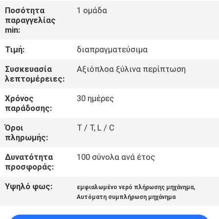
Ποσότητα
1 ομάδα
ΠΟΙΟΤΙΚΌΣ
παραγγελίας
min:
ΈΛΕΓΧΟΣ
Τιμή:
διαπραγματεύσιμα
ΜΑΣ
Συσκευασία
Αξιόπλοα ξύλινα περίπτωση
λεπτομέρειες:
ΕΛΆΤΕ
Χρόνος
30 ημέρες
ΣΕ
παράδοσης:
ΕΠΑΦΉ
Όροι
T / T, L / C
ΜΕ
πληρωμής:
Δυνατότητα
100 σύνολα ανά έτος
ΕΙΔΉΣΕΙΣ
προσφοράς:
Υψηλό φως:
,
εμφιαλωμένο νερό πλήρωσης μηχάνημα
ΖΗΤΉΣΤΕ
Αυτόματη συμπλήρωση μηχάνημα
ΈΝΑ