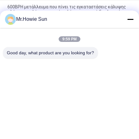
600BPH μετάλλευμα που πίνει τις εγκαταστάσεις κάλυψης
πλήρωσης πλύσης μηχανών πλήρωσης νερού 5 γαλονιού
Mr.Howie Sun
Πλήρης αυτόματη μηχανή πλήρωσης νερού 5 γαλονιού,
ορυκτή καθαρή γραμμή παραγωγής νερού
9:59 PM
Πλήρως αυτόματο 3 γαλόνι καθαρή γραμμή παραγωγής νερού
γεμίζοντας μηχανών νερού 5 γαλονιού
Good day, what product are you looking for?
Λαϊκή κατηγορία
Όλα
Μηχάνημα 
Μηχανές Πλήρωσης 
Πλήρωσης Ποτών
Νερού
Ανθρακούχων 
5 Γαλόνι Νερό 
Συμπλήρωση 
Πλήρωσης 
Μηχάνημα
Μηχάνημα
Γεμίζοντας Κάλυψη 
Αλουμίνιο Να 
Combiblock 
Πλήρωσης 
Φυσήγματος
Μηχάνημα
Μηχανή Πλήρωσης 
Συρρικνώστε 