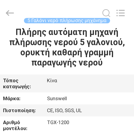
Zhangjiagang
Sunswell
Machinery
Co.,
Ltd..
5 Γαλόνι νερό πλήρωσης μηχάνημα
All
Rights
Reserved.
Πλήρης αυτόματη μηχανή
ΣΠΊΤΙ
πλήρωσης νερού 5 γαλονιού,
ΠΡΟΪΌΝΤΑ
ορυκτή καθαρή γραμμή
παραγωγής νερού
ΒΊΝΤΕΟ
Τόπος
Κίνα
καταγωγής:
ΠΕΡΊΠΟΥ
ΕΜΕΊΣ
Μάρκα:
Sunswell
Πιστοποίηση:
CE, ISO, SGS, UL
ΓΎΡΟΣ
Αριθμό
TGX-1200
ΕΡΓΟΣΤΑΣΊΩΝ
μοντέλου: