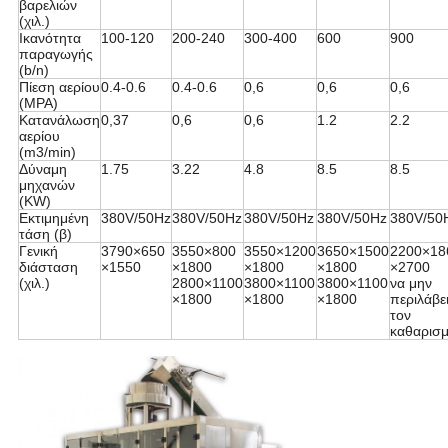
βαρελιών
(χιλ.)
Ικανότητα
100-120
200-240
300-400
600
900
παραγωγής
(b/n)
Πίεση αερίου
0.4-0.6
0.4-0.6
0,6
0,6
0,6
(MPA)
Κατανάλωση
0,37
0,6
0,6
1.2
2.2
αερίου
(m3/min)
Δύναμη
1.75
3.22
4.8
8.5
8.5
μηχανών
(KW)
Εκτιμημένη
380V/50Hz
380V/50Hz
380V/50Hz
380V/50Hz
380V/50
τάση (β)
Γενική
3790×650
3550×800
3550×1200
3650×1500
2200×18
διάσταση
×1550
×1800
×1800
×1800
×2700
(χιλ.)
2800×1100
3800×1100
3800×1100
να μην
×1800
×1800
×1800
περιλάβε
τον
καθαρισ