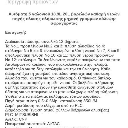
Περιγραφή προϊόντων
Αυτόματη 5 γαλονιού 18.9L 20L βαρελιών καθαρή νερών
πηγής πλύσης πλήρωσης μηχανή γραμμών κάλυψης
σφραγίζοντας
Εισαγωγή:
Διαδικασία πλύσης: συνολικά 12 βήματα:
Τα No.1 προπλένουν No.2 και 3: πλύση αλυσίβας No.4:
στάλαγμα No.5 και 6: ανακυκλωμένη πλύση νερού No.7, 8 και 9:
απολυμαντική πλύση Νο 10 και 11: πλύση νερού προϊόντων
No.12: στάλαγμα. Τα ξεπλένοντας κεφάλια ανυψώνουν τον τύπο.
Απολυμαντικό κύκλων, που ανακυκλώνεται στην πλευρά,
κατάλληλο για τη δειγματοληψία και την επιθεώρηση. Κάθε
δεξαμενή έχει τη χαμηλού επιπέδου ανησυχητική συσκευή.
Αλυσίδα που κινείται για τον καθαρισμό. Ο πίνακας διπλός-
στρώματος αποφεύγει τη μίξη νερού. Οι βαλβίδες πλήρωσης
υψηλής ταχύτητας έχουν την ευαίσθητη ανίχνευση σταθμών
ύδατος για να αποφύγουν το μπουκάλι χωρίς πλήρη πλήρωση.
Υιοθετήστε τα πιέζοντας καλύμματα τύπων αλυσίδων.
Πηγή αέρα: πίεση 0.5~0.6Mp, κατανάλωση 350L/M
Δομή: μετάδοση που ελέγχεται από το PLC.
Διαμόρφωση (ένωση ατμού φύλλων δεξαμενών αλυσίβας)
PLC: MITSUBISHI
Αντλία: CNP
Πνευματικά συστατικά: AirTAC