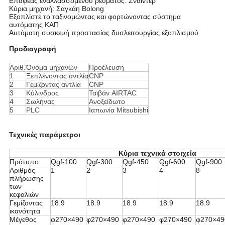
Επαφέας εναλλασσόμενου ρεύματος: Σνάιντερ
Κύρια μηχανή: Σαγκάη Bolong
Εξοπλίστε το ταξινομώντας και φορτώνοντας σύστημα
αυτόματης ΚΑΠ
Αυτόματη συσκευή προστασίας δυσλειτουργίας εξοπλισμού
Προδιαγραφή
Αριθ.
Όνομα μηχανών
Προέλευση
1
Ξεπλένοντας αντλία
CNP
2
Γεμίζοντας αντλία
CNP
3
Κύλινδρος
Ταϊβάν AIRTAC
4
Σωλήνας
Ανοξείδωτο
5
PLC
Ιαπωνία Mitsubishi
Τεχνικές παράμετροι
Κύρια τεχνικά στοιχεία
Πρότυπο
Qgf-100
Qgf-300
Qgf-450
Qgf-600
Qgf-900
Αριθμός
1
2
3
4
8
πλήρωσης
των
κεφαλιών
Γεμίζοντας
18.9
18.9
18.9
18.9
18.9
ικανότητα
Μέγεθος
φ270×490
φ270×490
φ270×490
φ270×490
φ270×49