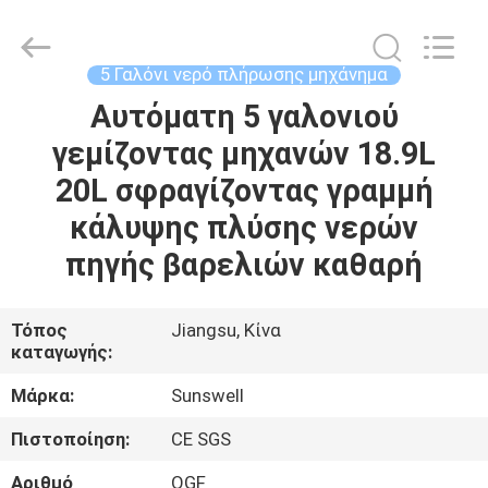
Zhangjiagang
Sunswell
Machinery
Co.,
Ltd..
5 Γαλόνι νερό πλήρωσης μηχάνημα
All
Rights
Reserved.
Αυτόματη 5 γαλονιού
ΣΠΊΤΙ
γεμίζοντας μηχανών 18.9L
ΠΡΟΪΌΝΤΑ
20L σφραγίζοντας γραμμή
κάλυψης πλύσης νερών
ΒΊΝΤΕΟ
πηγής βαρελιών καθαρή
ΠΕΡΊΠΟΥ
Τόπος
Jiangsu, Κίνα
καταγωγής:
ΕΜΕΊΣ
Μάρκα:
Sunswell
ΓΎΡΟΣ
Πιστοποίηση:
CE SGS
ΕΡΓΟΣΤΑΣΊΩΝ
Αριθμό
QGF