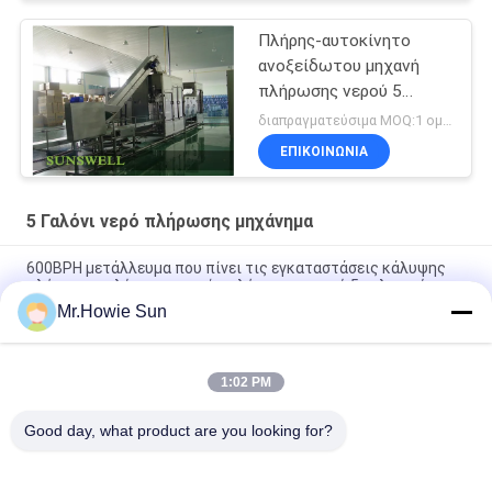
Πλήρης-αυτοκίνητο
ανοξείδωτου μηχανή
πλήρωσης νερού 5
γαλονιού
διαπραγματεύσιμα MOQ:1 ομάδα
ΕΠΙΚΟΙΝΩΝΊΑ
5 Γαλόνι νερό πλήρωσης μηχάνημα
600BPH μετάλλευμα που πίνει τις εγκαταστάσεις κάλυψης
πλήρωσης πλύσης μηχανών πλήρωσης νερού 5 γαλονιού
Mr.Howie Sun
Πλήρης αυτόματη μηχανή πλήρωσης νερού 5 γαλονιού,
ορυκτή καθαρή γραμμή παραγωγής νερού
1:02 PM
Πλήρως αυτόματο 3 γαλόνι καθαρή γραμμή παραγωγής νερού
γεμίζοντας μηχανών νερού 5 γαλονιού
Good day, what product are you looking for?
Λαϊκή κατηγορία
Όλα