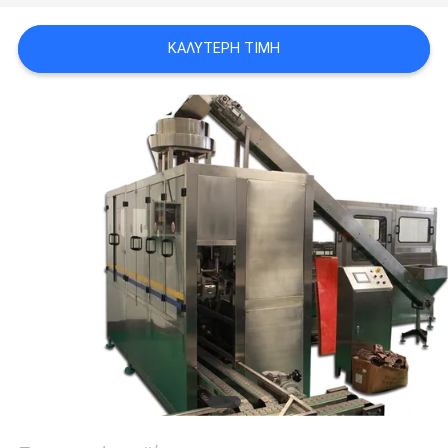
ΑΠΌΣΠΑΣΜΑ
ΚΑΛΎΤΕΡΗ ΤΙΜΉ
SITEMAP
PRIVACY
POLICY