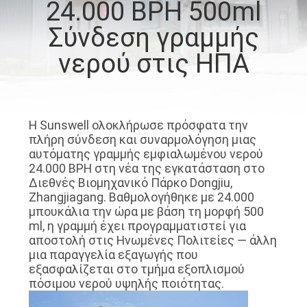
24.000 BPH 500ml
ΠΟΙΟΤΙΚΌΣ
Σύνδεση γραμμής
ΈΛΕΓΧΟΣ
νερού στις ΗΠΑ
ΜΑΣ
ΕΛΆΤΕ
Η Sunswell ολοκλήρωσε πρόσφατα την
πλήρη σύνδεση και συναρμολόγηση μιας
ΣΕ
αυτόματης γραμμής εμφιαλωμένου νερού
ΕΠΑΦΉ
24.000 BPH στη νέα της εγκατάσταση στο
Διεθνές Βιομηχανικό Πάρκο Dongjiu,
ΜΕ
Zhangjiagang. Βαθμολογήθηκε με 24.000
μπουκάλια την ώρα με βάση τη μορφή 500
ml, η γραμμή έχει προγραμματιστεί για
ΕΙΔΉΣΕΙΣ
αποστολή στις Ηνωμένες Πολιτείες — άλλη
μια παραγγελία εξαγωγής που
εξασφαλίζεται στο τμήμα εξοπλισμού
ΖΗΤΉΣΤΕ
πόσιμου νερού υψηλής ποιότητας.
ΈΝΑ