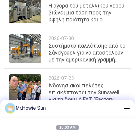
Η αγορά του μεταλλικού νερού
βιώνει μια τάση προς την
υψηλή ποιότητα και ο
εξοπλισμός εμφιάλωσης
υφίσταται ταχεία εξέλιξη
2026-07-30
Συστήματα παλλέτισης από το
Σάνσγουελ για να αποσταλούν
με την αμερικανική γραμμή
εμφιαλωμένου νερού
2026-07-23
Ινδονησιακοί πελάτες
επισκέπτονται την Sunswell
για τη δοκιμή FAT (Factory
Acceptance Test) της γραμμής
Mr.Howie Sun
κονσέρβωσης 18,000 CPH
κορυφή
10:03 AM